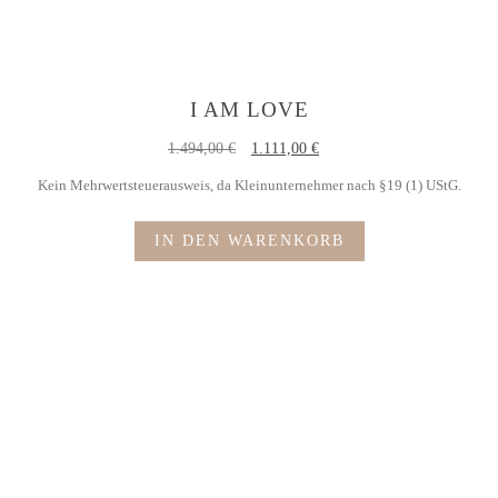
I AM LOVE
1.494,00
€
1.111,00
€
Kein Mehrwertsteuerausweis, da Kleinunternehmer nach §19 (1) UStG.
IN DEN WARENKORB