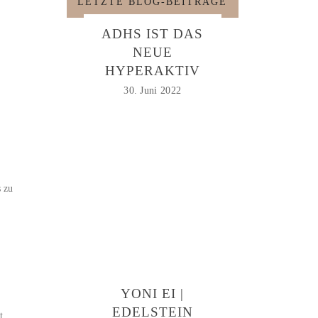
LETZTE BLOG-BEITRÄGE
ADHS IST DAS
NEUE
HYPERAKTIV
30. Juni 2022
s zu
YONI EI |
EDELSTEIN
t.