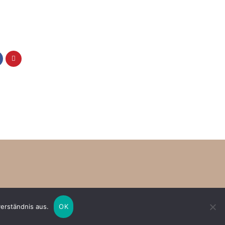
erständnis aus.
OK