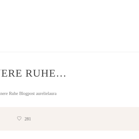
NERE RUHE…
281